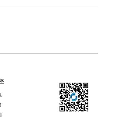
空
规
育
地